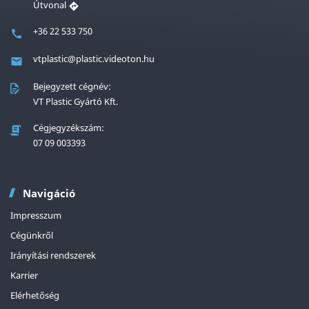
Útvonal
+36 22 533 750
vtplastic@plastic.videoton.hu
Bejegyzett cégnév:
VT Plastic Gyártó Kft.
Cégjegyzékszám:
07 09 003393
Navigáció
Impresszum
Cégünkről
Irányítási rendszerek
Karrier
Elérhetőség