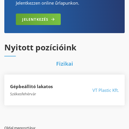
Jelentkezzen online űrlapunkon.
JELENTKEZÉS
Nyitott pozícióink
Fizikai
Gépbeállító lakatos
VT Plastic Kft.
Székesfehérvár
Oldal megosztása: