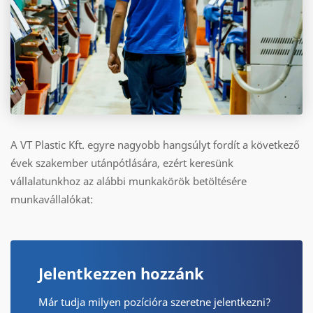
A VT Plastic Kft. egyre nagyobb hangsúlyt fordít a következő
évek szakember utánpótlására, ezért keresünk
vállalatunkhoz az alábbi munkakörök betöltésére
munkavállalókat:
Jelentkezzen hozzánk
Már tudja milyen pozícióra szeretne jelentkezni?