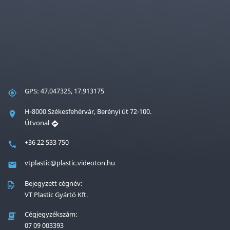
GPS: 47.047325, 17.913175
H-8000 Székesfehérvár, Berényi út 72-100.
Útvonal
+36 22 533 750
vtplastic@plastic.videoton.hu
Bejegyzett cégnév:
VT Plastic Gyártó Kft.
Cégjegyzékszám:
07 09 003393