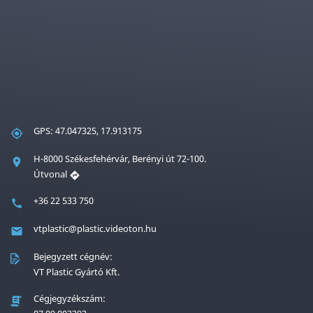
GPS: 47.047325, 17.913175
H-8000 Székesfehérvár, Berényi út 72-100.
Útvonal
+36 22 533 750
vtplastic@plastic.videoton.hu
Bejegyzett cégnév:
VT Plastic Gyártó Kft.
Cégjegyzékszám: